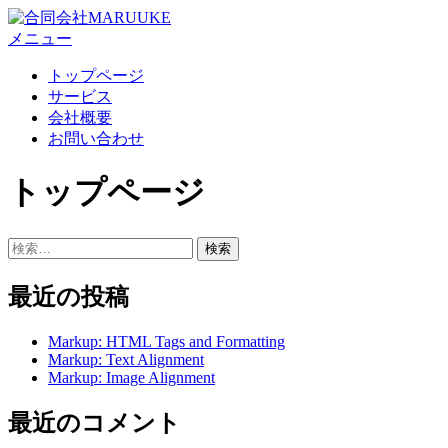
コ
ン
メニュー
テ
トップページ
ン
サービス
ツ
会社概要
へ
お問い合わせ
ス
キ
トップページ
ッ
プ
検
索:
最近の投稿
Markup: HTML Tags and Formatting
Markup: Text Alignment
Markup: Image Alignment
最近のコメント