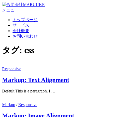
コ
ン
メニュー
テ
トップページ
ン
サービス
ツ
会社概要
へ
お問い合わせ
ス
キ
タグ:
css
ッ
プ
Responsive
Markup: Text Alignment
Default This is a paragraph. I …
Markup
/
Responsive
Markup: Image Alignment