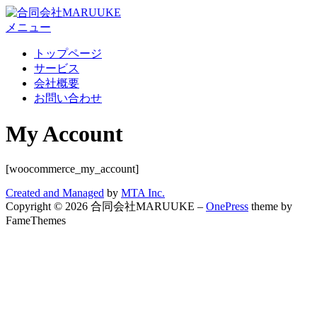
コ
ン
メニュー
テ
トップページ
ン
サービス
ツ
会社概要
へ
お問い合わせ
ス
キ
My Account
ッ
プ
[woocommerce_my_account]
Created and Managed
by
MTA Inc.
Copyright © 2026 合同会社MARUUKE
–
OnePress
theme by
FameThemes